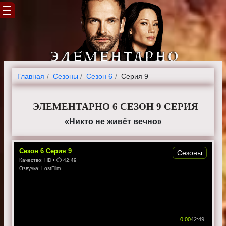
Главная
Cезоны
Сезон 6
Серия 9
ЭЛЕМЕНТАРНО 6 СЕЗОН 9 СЕРИЯ
«Никто не живёт вечно»
Сезон
6
Серия
9
Сезоны
Качество:
HD
• ⏱
42:49
Озвучка:
LostFilm
0:00
42:49