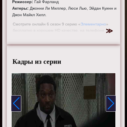
Режиссер:
Гай Фарланд
Актеры:
Джонни Ли Миллер, Люси Лью, Эйдан Куинн и
Джон Майкл Хилл.
Смотрите онлайн 6 сезон 9 серию «
Элементарно
»
бесплатно в хорошем HD качестве, на телефоне,
планшете, пк или телевизоре на сайте elementarytv.ru.
Кадры из серии