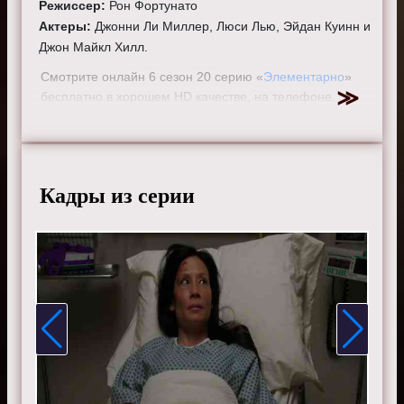
Режиссер:
Рон Фортунато
Актеры:
Джонни Ли Миллер, Люси Лью, Эйдан Куинн и
Джон Майкл Хилл.
Смотрите онлайн 6 сезон 20 серию «
Элементарно
»
бесплатно в хорошем HD качестве, на телефоне,
планшете, пк или телевизоре на сайте elementarytv.ru.
Кадры из серии