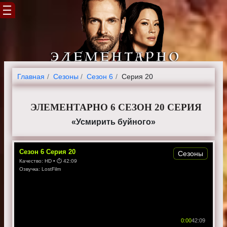
Главная
Cезоны
Сезон 6
Серия 20
ЭЛЕМЕНТАРНО 6 СЕЗОН 20 СЕРИЯ
«Усмирить буйного»
Сезон
6
Серия
20
Сезоны
Качество:
HD
• ⏱
42:09
Озвучка:
LostFilm
0:00
42:09