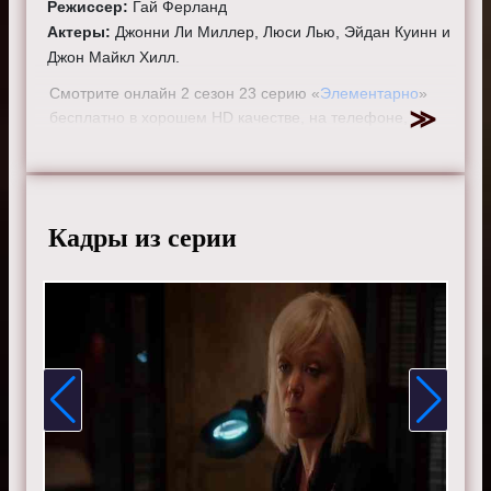
Режиссер:
Гай Ферланд
Актеры:
Джонни Ли Миллер, Люси Лью, Эйдан Куинн и
Джон Майкл Хилл.
Смотрите онлайн 2 сезон 23 серию «
Элементарно
»
бесплатно в хорошем HD качестве, на телефоне,
планшете, пк или телевизоре на сайте elementarytv.ru.
Кадры из серии