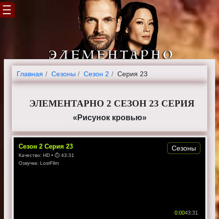
Главная
Cезоны
Сезон 2
Серия 23
ЭЛЕМЕНТАРНО 2 СЕЗОН 23 СЕРИЯ
«Рисунок кровью»
Сезон
2
Серия
23
Сезоны
Качество:
HD
• ⏱
43:31
Озвучка:
LostFilm
0:00
43:31