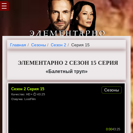
Главная
Cезоны
Сезон 2
Серия 15
ЭЛЕМЕНТАРНО 2 СЕЗОН 15 СЕРИЯ
«Балетный труп»
Сезон
2
Серия
15
Сезоны
Качество:
HD
• ⏱
43:25
Озвучка:
LostFilm
0:00
43:25