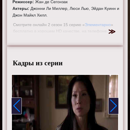
Режиссер:
Жан де Сегонзак
Актеры:
Джонни Ли Миллер, Люси Лью, Эйдан Куинн и
Джон Майкл Хилл.
Смотрите онлайн 2 сезон 15 серию «
Элементарно
»
бесплатно в хорошем HD качестве, на телефоне,
планшете, пк или телевизоре на сайте elementarytv.ru.
Кадры из серии