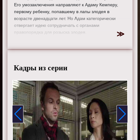
Его умозаключения направляют к Адаму Кемперу,
первому ребенку, попавшему в лапы злодея в
возрасте двенадцати лет. Но Адам категорически
отвергает идею сотрудничать с органами
правопорядка для розыска злодея.
Режиссер:
Род Холкомб
Актеры:
Джонни Ли Миллер, Люси Лью, Эйдан Куинн и
Джон Майкл Хилл.
Кадры из серии
Смотрите онлайн 1 сезон 3 серию «
Элементарно
»
бесплатно в хорошем HD качестве, на телефоне,
планшете, пк или телевизоре на сайте elementarytv.ru.