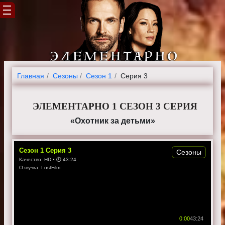
Главная
Cезоны
Сезон 1
Серия 3
ЭЛЕМЕНТАРНО 1 СЕЗОН 3 СЕРИЯ
«Охотник за детьми»
Сезон
1
Серия
3
Сезоны
Качество:
HD
• ⏱
43:24
Озвучка:
LostFilm
0:00
43:24