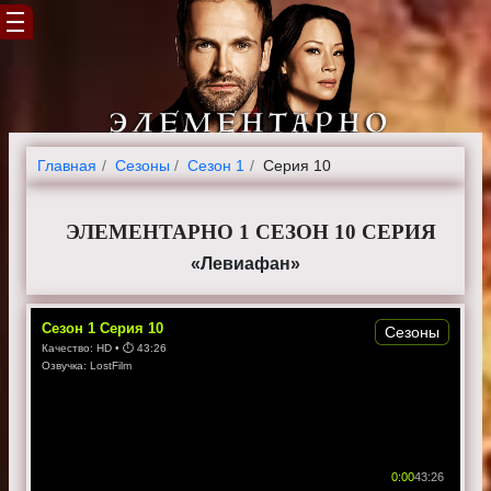
Главная
Cезоны
Сезон 1
Серия 10
ЭЛЕМЕНТАРНО 1 СЕЗОН 10 СЕРИЯ
«Левиафан»
Сезон
1
Серия
10
Сезоны
Качество:
HD
• ⏱
43:26
Озвучка:
LostFilm
0:00
43:26