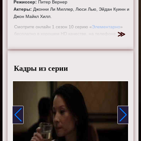
Режиссер:
Питер Вернер
Актеры:
Джонни Ли Миллер, Люси Лью, Эйдан Куинн и
Джон Майкл Хилл.
Смотрите онлайн 1 сезон 10 серию «
Элементарно
»
бесплатно в хорошем HD качестве, на телефоне,
планшете, пк или телевизоре на сайте elementarytv.ru.
Кадры из серии