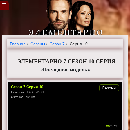
Главная
Cезоны
Сезон 7
Серия 10
ЭЛЕМЕНТАРНО 7 СЕЗОН 10 СЕРИЯ
«Последняя модель»
Сезон
7
Серия
10
Сезоны
Качество:
HD
• ⏱
43:21
Озвучка:
LostFilm
0:00
43:21