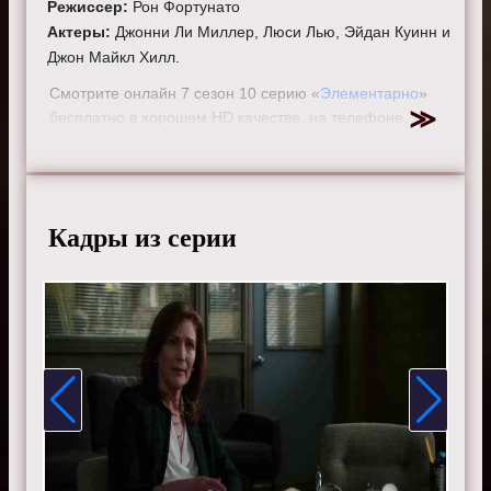
Режиссер:
Рон Фортунато
Актеры:
Джонни Ли Миллер, Люси Лью, Эйдан Куинн и
Джон Майкл Хилл.
Смотрите онлайн 7 сезон 10 серию «
Элементарно
»
бесплатно в хорошем HD качестве, на телефоне,
планшете, пк или телевизоре на сайте elementarytv.ru.
Кадры из серии