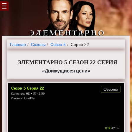
Главная
Cезоны
Сезон 5
Серия 22
ЭЛЕМЕНТАРНО 5 СЕЗОН 22 СЕРИЯ
«Движущиеся цели»
Сезон
5
Серия
22
Сезоны
Качество:
HD
• ⏱
42:59
Озвучка:
LostFilm
0:00
42:59