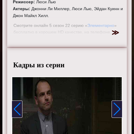
Режиссер:
Люси Лью
Актеры:
Джонни Ли Миллер, Люси Лью, Эйдан Куинн и
Джон Майкл Хилл.
Смотрите онлайн 5 сезон 22 серию «
Элементарно
»
бесплатно в хорошем HD качестве, на телефоне,
планшете, пк или телевизоре на сайте elementarytv.ru.
Кадры из серии