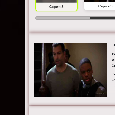
Серия 7
Серия 9
Серия 8
С
Р
А
Х
С
х
н