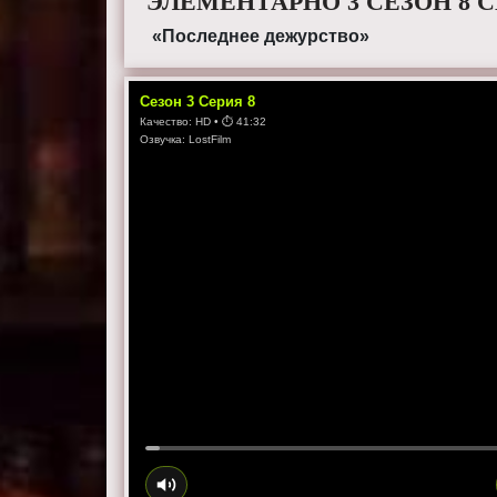
ЭЛЕМЕНТАРНО 3 СЕЗОН 8 
«Последнее дежурство»
Сезон
3
Серия
8
Качество:
HD
• ⏱
41:32
Озвучка:
LostFilm