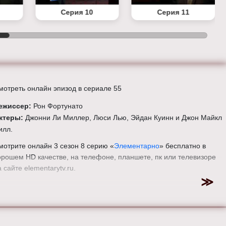
Серия 10
Серия 11
мотреть онлайн эпизод в сериале 55
ежиссер:
Рон Фортунато
ктеры:
Джонни Ли Миллер, Люси Лью, Эйдан Куинн и Джон Майкл
илл.
мотрите онлайн 3 сезон 8 серию «
Элементарно
» бесплатно в
орошем HD качестве, на телефоне, планшете, пк или телевизоре
а сайте elementarytv.ru.